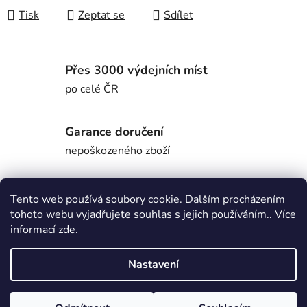
Tisk
Zeptat se
Sdílet
Přes 3000 výdejních míst
po celé ČR
Garance doručení
nepoškozeného zboží
Tento web používá soubory cookie. Dalším procházením
Popis
tohoto webu vyjadřujete souhlas s jejich používáním.. Více
informací
zde
.
Diskuze
Nastavení
Z
Vytvořil Shoptet