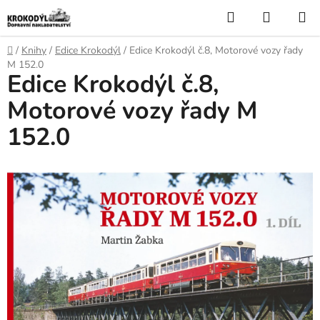
Přejít
Hledat
NÁKUP
na
KOŠÍK
obsah
Domů
/
Knihy
/
Edice Krokodýl
/
Edice Krokodýl č.8, Motorové vozy řady
M 152.0
Edice Krokodýl č.8,
Motorové vozy řady M
152.0